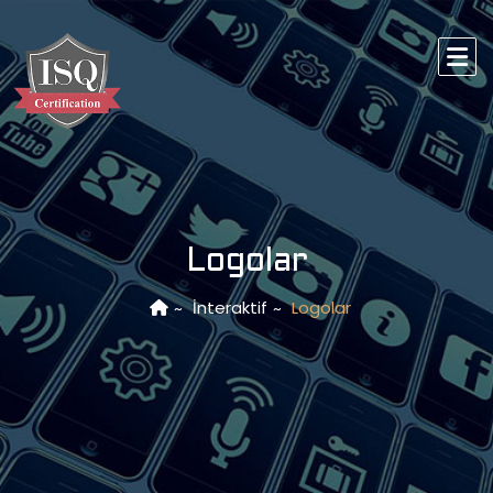
Logolar
İnteraktif
Logolar