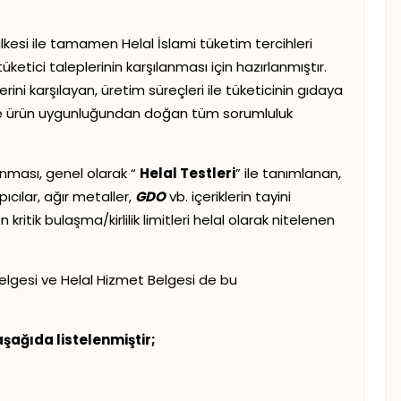
lkesi ile tamamen Helal İslami tüketim tercihleri
ketici taleplerinin karşılanması için hazırlanmıştır.
rini karşılayan, üretim süreçleri ile tüketicinin gıdaya
e ürün uygunluğundan doğan tüm sorumluluk
nması, genel olarak “
Helal Testleri
” ile tanımlanan,
ıcılar, ağır metaller,
GDO
vb. içeriklerin tayini
itik bulaşma/kirlilik limitleri helal olarak nitelenen
 Belgesi ve Helal Hizmet Belgesi de bu
aşağıda listelenmiştir;